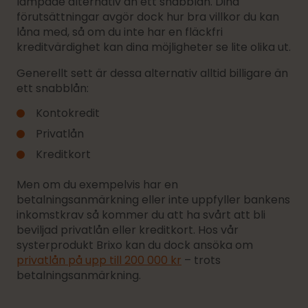
lämpade alternativ än ett snabblån. Dina
förutsättningar avgör dock hur bra villkor du kan
låna med, så om du inte har en fläckfri
kreditvärdighet kan dina möjligheter se lite olika ut.
Generellt sett är dessa alternativ alltid billigare än
ett snabblån:
Kontokredit
Privatlån
Kreditkort
Men om du exempelvis har en
betalningsanmärkning eller inte uppfyller bankens
inkomstkrav så kommer du att ha svårt att bli
beviljad privatlån eller kreditkort. Hos vår
systerprodukt Brixo kan du dock ansöka om
privatlån på upp till 200 000 kr
– trots
betalningsanmärkning.