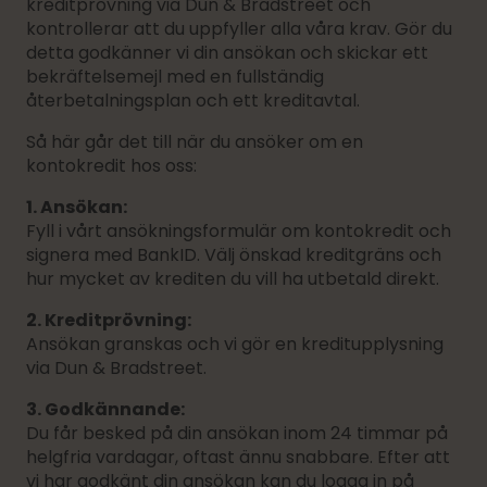
kreditprövning via Dun & Bradstreet och
kontrollerar att du uppfyller alla våra krav. Gör du
detta godkänner vi din ansökan och skickar ett
bekräftelsemejl med en fullständig
återbetalningsplan och ett kreditavtal.
Så här går det till när du ansöker om en
kontokredit hos oss:
1. Ansökan:
Fyll i vårt ansökningsformulär om kontokredit och
signera med BankID. Välj önskad kreditgräns och
hur mycket av krediten du vill ha utbetald direkt.
2. Kreditprövning:
Ansökan granskas och vi gör en kreditupplysning
via Dun & Bradstreet.
3. Godkännande:
Du får besked på din ansökan inom 24 timmar på
helgfria vardagar, oftast ännu snabbare. Efter att
vi har godkänt din ansökan kan du logga in på