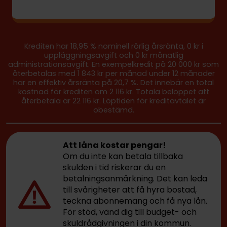
Krediten har 18,95 % nominell rörlig årsränta, 0 kr i
uppläggningsavgift och 0 kr månatlig
administrationsavgift. En exempelkredit på 20 000 kr som
återbetalas med 1 843 kr per månad under 12 månader
har en effektiv årsränta på 20,7 %. Det innebär en total
kostnad för krediten om 2 116 kr. Totala beloppet att
återbetala är 22 116 kr. Löptiden för kreditavtalet är
obestämd.
Att låna kostar pengar!
Om du inte kan betala tillbaka
skulden i tid riskerar du en
betalningsanmärkning. Det kan leda
till svårigheter att få hyra bostad,
teckna abonnemang och få nya lån.
För stöd, vänd dig till budget- och
skuldrådgivningen i din kommun.