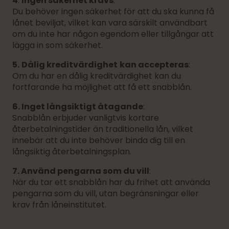
4
.
Ingen säkerhet krävs
:
Du behöver ingen säkerhet för att du ska kunna få
lånet beviljat, vilket kan vara särskilt användbart
om du inte har någon egendom eller tillgångar att
lägga in som säkerhet.
5.
Dålig kreditvärdighet
kan accepteras
:
Om du har en dålig kreditvärdighet kan du
fortfarande ha möjlighet att få ett snabblån.
6. Inget långsiktigt åtagande
:
Snabblån erbjuder vanligtvis kortare
återbetalningstider än traditionella lån, vilket
innebär att du inte behöver binda dig till en
långsiktig återbetalningsplan.
7. Använd pengarna som du vill
:
När du tar ett snabblån har du frihet att använda
pengarna som du vill, utan begränsningar eller
krav från låneinstitutet.