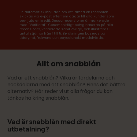
En automatisk inbjudan om att lämna en recension
skickas via e-post efter fem dagar till alla kunder som
beviljats en kredit. Dessa recensioner är markerade
med ”Verifierat”. Genomsnittligt betyg baseras på alla
recensioner, verifierade samt övriga, och illustreras i
antal stjärnor från 1 till 5. Beräkningen baseras på
tidsrymd, frekvens och bayesianskt medelvärde.
Allt om snabblån
Vad är ett snabblån? Vilka är fördelarna och
nackdelarna med ett snabblån? Finns det bättre
alternativ? Här reder vi ut alla frågor du kan
tänkas ha kring snabblån.
Vad är snabblån med direkt
utbetalning?