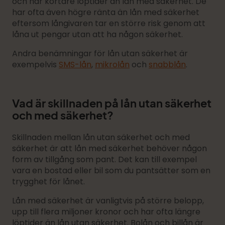
och har kortare löptider än lån med säkerhet. De
har ofta även högre ränta än lån med säkerhet
eftersom långivaren tar en större risk genom att
låna ut pengar utan att ha någon säkerhet.
Andra benämningar för lån utan säkerhet är
exempelvis
SMS-lån
,
mikrolån
och
snabblån
.
Vad är skillnaden på lån utan säkerhet
och med säkerhet?
Skillnaden mellan lån utan säkerhet och med
säkerhet är att lån med säkerhet behöver någon
form av tillgång som pant. Det kan till exempel
vara en bostad eller bil som du pantsätter som en
trygghet för lånet.
Lån med säkerhet är vanligtvis på större belopp,
upp till flera miljoner kronor och har ofta längre
löptider än lån utan säkerhet. Bolån och billån är