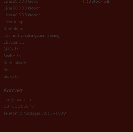
Låna 20 000 kronor
111 38 Stockholm
Låna 30 000 kronor
Låna 40 000 kronor
Låna pengar
Kontokredit
Lån med betalningsanmärkning
Lån utan UC
SMS-lån
Snabblån
Kreditskydd
Artiklar
Sidkarta
Kontakt
info@merax.se
08 – 500 850 47
Telefontid: Vardagar 08.30 – 17.00