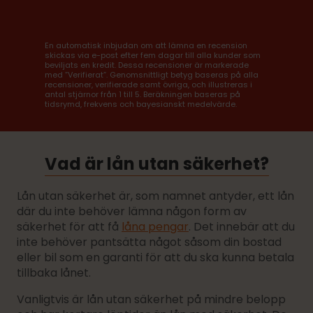
En automatisk inbjudan om att lämna en recension
skickas via e-post efter fem dagar till alla kunder som
beviljats en kredit. Dessa recensioner är markerade
med ”Verifierat”. Genomsnittligt betyg baseras på alla
recensioner, verifierade samt övriga, och illustreras i
antal stjärnor från 1 till 5. Beräkningen baseras på
tidsrymd, frekvens och bayesianskt medelvärde.
Vad är lån utan säkerhet?
Lån utan säkerhet är, som namnet antyder, ett lån
där du inte behöver lämna någon form av
säkerhet för att få
låna pengar
. Det innebär att du
inte behöver pantsätta något såsom din bostad
eller bil som en garanti för att du ska kunna betala
tillbaka lånet.
Vanligtvis är lån utan säkerhet på mindre belopp