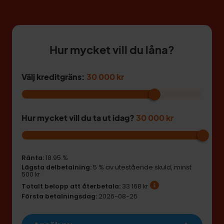
Hur mycket vill du låna?
Välj kreditgräns:
30 000 kr
Hur mycket vill du ta ut idag?
30 000 kr
Ränta:
18.95 %
Lägsta delbetalning:
5 % av utestående skuld
,
minst
500 kr
Totalt belopp att återbetala:
33 168 kr
Första betalningsdag:
2026-08-26