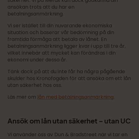
säkerhet. Vi på Merax kan dock godkänna din
ansökan trots att du har en
betalningsanmärkning.
Vi ser istället till din nuvarande ekonomiska
situation och baserar vår bedömning på din
framtida förmåga att betala av lånet. En
betalningsanmärkning ligger kvar i upp till tre år,
vilket innebär att mycket kan förändras i din
ekonomi under dessa år.
Tänk dock på att du inte får ha några pågående
skulder hos Kronofogden för att ansöka om ett lån
utan säkerhet hos oss.
Läs mer om
lån med betalningsanmärkning
.
Ansök om lån utan säkerhet – utan UC
Vi använder oss av Dun & Bradstreet när vi tar en