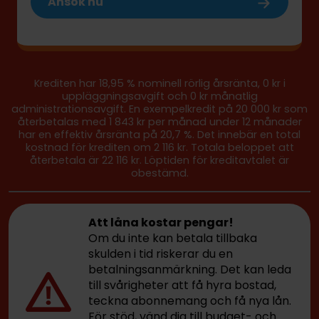
Ansök nu
Krediten har 18,95 % nominell rörlig årsränta, 0 kr i
uppläggningsavgift och 0 kr månatlig
administrationsavgift. En exempelkredit på 20 000 kr som
återbetalas med 1 843 kr per månad under 12 månader
har en effektiv årsränta på 20,7 %. Det innebär en total
kostnad för krediten om 2 116 kr. Totala beloppet att
återbetala är 22 116 kr. Löptiden för kreditavtalet är
obestämd.
Att låna kostar pengar!
Om du inte kan betala tillbaka
skulden i tid riskerar du en
betalningsanmärkning. Det kan leda
till svårigheter att få hyra bostad,
teckna abonnemang och få nya lån.
För stöd, vänd dig till budget- och